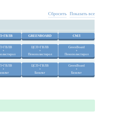
Сбросить
Показать все
П+ГВЛВ
GREENBOARD
СМЛ
П+ГВЛВ
ЦСП+ГВЛВ
GreenBoard
+
+
+
олистирол
Пенополистирол
Пенополистирол
П+ГВЛВ
ЦСП+ГВЛВ
GreenBoard
+
+
+
азальт
Базальт
Базальт