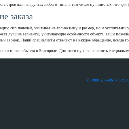
ть строиться на грунтах любого типа, в том числе пучинистых, что для 
ие заказа
цию сип панелей, учитывая не только цену и размер, но и эксплуатаци
ожат лучшие варианты, учитывающие особенности объекта, ваши пожел
атный звонок. Наши специалисты отвечают на каждое обращение, всегда г
ма или иного объекта в Белгороде. Для этого нужно заполнить специальн
8 (800) 250-49-97
8 (91