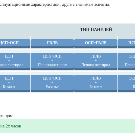
ксплуатационные характеристики, другие значимые аспекты.
ТИП ПАНЕЛЕЙ
ЦСП+ОСП
ГВЛВ
ОСП+ГВЛВ
ЦС
ЦСП
ЦСП+ОСП
ГВЛВ
ОС
+
+
+
нополистирол
Пенополистирол
Пенополистирол
Пеноп
ЦСП
ЦСП+ОСП
ГВЛВ
ОС
+
+
+
Базальт
Базальт
Базальт
Б
сметы в течение 24 часов!
Ваш дом
ие 2х часов