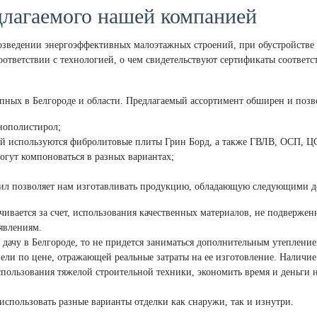
длагаемого нашей компанией
озведении энергоэффективных малоэтажных строений, при обустройстве
оответствии с технологией, о чем свидетельствуют сертификаты соответ
пных в Белгороде и области. Предлагаемый ассортимент обширен и позво
енополистирол;
лей используются фибролитовые плиты Грин Борд, а также ГВЛВ, ОСП, Ц
огут компоноваться в разных вариантах;
вил позволяет нам изготавливать продукцию, обладающую следующими д
ивается за счет, использования качественных материалов, не подверже
явлениям.
дачу в Белгороде, то не придется заниматься дополнительным утепление
нели по цене, отражающей реальные затраты на ее изготовление. Наличи
пользования тяжелой строительной техники, экономить время и деньги 
использовать разные варианты отделки как снаружи, так и изнутри.