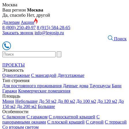
Москва
Ваш регион
Москва
Да, спасибо
Нет, другой
Дилерам
Акции
8 (800) 250-49-97
8 (915) 584-28-65
Заказать звонок
info@legosip.ru
Поиск
ПРОЕКТЫ
Этажность
Одноэтажные
С мансардой
Двухэтажные
Тип строения
Для постоянного проживания
Дачные дома
Таунхаусы
Бани
Гаражи
Коммерческие помещения
Площадь
Мини
Небольшие
До 50 м2
До 80 м2
До 100 м2
До 120 м2
До
150 м2
До 200 м2
Большие
Особенности
С балконом
С гаражом
С односкатной крышей
С
панорамными окнами
С плоской крышей
С сауной
С террасой
Со вторым светом