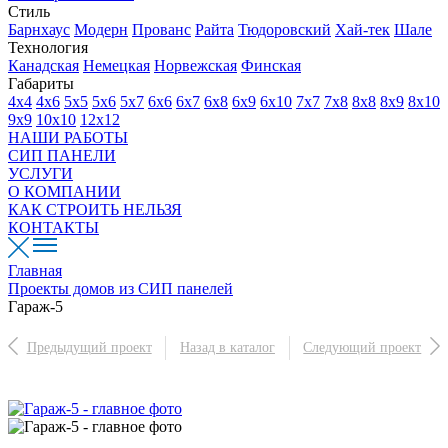
Стиль
Барнхаус
Модерн
Прованс
Райта
Тюдоровский
Хай-тек
Шале
Технология
Канадская
Немецкая
Норвежская
Финская
Габариты
4х4
4х6
5х5
5х6
5х7
6х6
6х7
6х8
6х9
6х10
7х7
7х8
8х8
8х9
8х10
9х9
10х10
12х12
НАШИ РАБОТЫ
СИП ПАНЕЛИ
УСЛУГИ
О КОМПАНИИ
КАК СТРОИТЬ НЕЛЬЗЯ
КОНТАКТЫ
Главная
Проекты домов из СИП панелей
Гараж-5
Предыдущий проект
Назад в каталог
Следующий проект